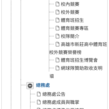
育
育
校內競賽
班」
班」
校外競賽
體育班招生
體育競賽專區
校隊簡介
高雄市新莊高中體育班
校外競賽榮譽榜
體育班招生博覽會
網球隊贊助款收支明
細
總務處
收
展
合
開
總務處公告
「總
「總
務
務
總務處成員與職掌
處」
處」