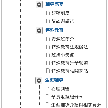
輔導諮商
收
展
合
開
認輔制度
「輔
「輔
導
導
晤談與諮詢
諮
諮
商」
商」
特殊教育
收
展
合
開
資源班簡介
「特
「特
殊
殊
特殊教育法規辦法
教
教
育」
育」
班級小天使
特殊教育升學管道
特殊教育相關網站
生涯輔導
收
展
合
開
心理測驗
「生
「生
涯
涯
學長姐經驗分享
輔
輔
導」
導」
生涯輔導介紹與相關資源