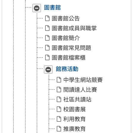
圖書館
收
展
合
開
圖書館公告
「圖
「圖
書
書
圖書館成員與職掌
館」
館」
圖書館簡介
圖書館常見問題
圖書館檔案櫃
館務活動
收
展
合
開
中學生網站競賽
「館
「館
務
務
閱讀達人比賽
活
活
動」
動」
社區共讀站
校園書展
利用教育
推廣教育