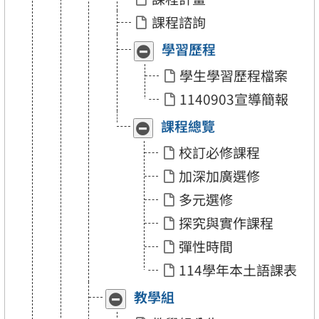
綱」
綱」
課程諮詢
學習歷程
收
展
合
開
學生學習歷程檔案
「學
「學
習
習
1140903宣導簡報
歷
歷
程」
程」
課程總覽
收
展
合
開
校訂必修課程
「課
「課
程
程
加深加廣選修
總
總
覽」
覽」
多元選修
探究與實作課程
彈性時間
114學年本土語課表
教學組
收
展
合
開