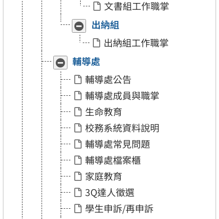
文書組工作職掌
「文
「文
書
書
出納組
收
展
組」
組」
合
開
出納組工作職掌
「出
「出
納
納
輔導處
收
展
組」
組」
合
開
輔導處公告
「輔
「輔
導
導
輔導處成員與職掌
處」
處」
生命教育
校務系統資料說明
輔導處常見問題
輔導處檔案櫃
家庭教育
3Q達人徵選
學生申訴/再申訴