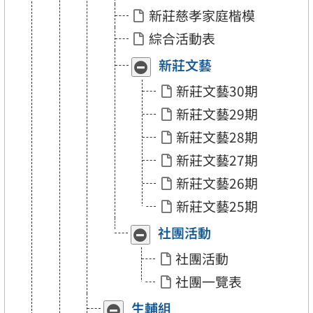
新莊慈孝家庭楷模
綜合活動表
新莊文藝
收
展
合
開
新莊文藝30期
「新
「新
莊
莊
新莊文藝29期
文
文
藝」
藝」
新莊文藝28期
新莊文藝27期
新莊文藝26期
新莊文藝25期
社團活動
收
展
合
開
社團活動
「社
「社
團
團
社團一覽表
活
活
動」
動」
生輔組
收
展