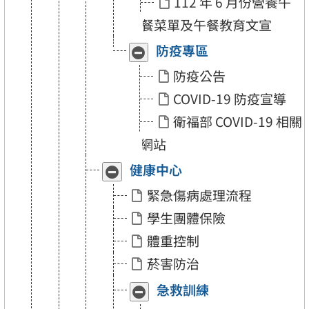
112 年 6 月份營養午
餐菜單及午餐教育文宣
防疫專區
收
展
合
開
防疫公告
「防
「防
疫
疫
COVID-19 防疫宣導
專
專
區」
區」
衛福部 COVID-19 相關
網站
健康中心
收
展
合
開
緊急傷病處理流程
「健
「健
康
康
學生團體保險
中
中
心」
心」
體重控制
菸害防治
急救訓練
收
展
合
開