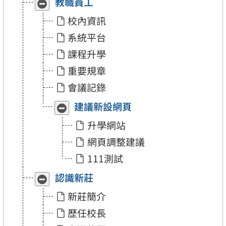
教職員工
收
展
合
開
校內資訊
「教
「教
職
職
系統平台
員
員
工」
工」
課程升學
重要規章
會議記錄
建議新設網頁
收
展
合
開
升學網站
「建
「建
議
議
網頁調整建議
新
新
設
設
111測試
網
網
頁」
頁」
認識新莊
收
展
合
開
新莊簡介
「認
「認
識
識
歷任校長
新
新