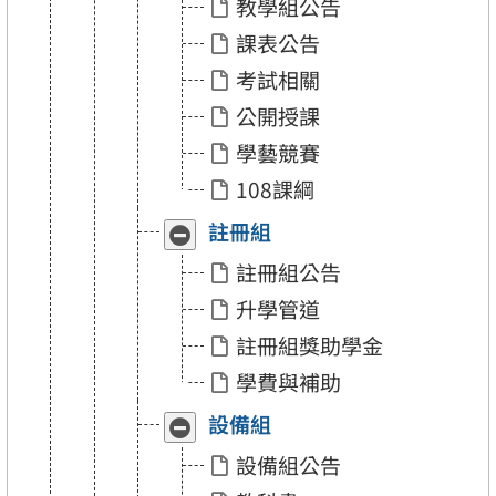
教學組公告
「教
「教
學
學
課表公告
組」
組」
考試相關
公開授課
學藝競賽
108課綱
註冊組
收
展
合
開
註冊組公告
「註
「註
冊
冊
升學管道
組」
組」
註冊組獎助學金
學費與補助
設備組
收
展
合
開
設備組公告
「設
「設
備
備