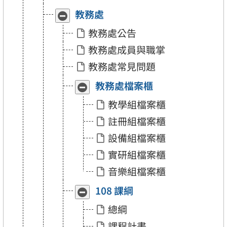
教務處
收
展
合
開
教務處公告
「教
「教
務
務
教務處成員與職掌
處」
處」
教務處常見問題
教務處檔案櫃
收
展
合
開
教學組檔案櫃
「教
「教
務
務
註冊組檔案櫃
處
處
檔
檔
設備組檔案櫃
案
案
櫃」
櫃」
實研組檔案櫃
音樂組檔案櫃
108 課綱
收
展
合
開
總綱
「108
「108
課
課
課程計畫