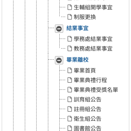
生輔組開學事宜
制服更換
結業事宜
收
展
合
開
學務處結業事宜
「結
「結
業
業
教務處結業事宜
事
事
宜」
宜」
畢業離校
收
展
合
開
畢業首頁
「畢
「畢
業
業
畢業典禮行程
離
離
校」
校」
畢業典禮受獎名單
訓育組公告
註冊組公告
衛生組公告
圖書館公告