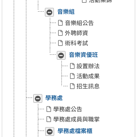
實
實
驗
驗
音樂組
收
展
班
班
合
開
成
成
音樂組公告
「音
「音
果」
果」
樂
樂
外聘師資
組」
組」
術科考試
音樂資優班
收
展
合
開
設置辦法
「音
「音
樂
樂
活動成果
資
資
優
優
招生訊息
班」
班」
學務處
收
展
合
開
學務處公告
「學
「學
務
務
學務處成員與職掌
處」
處」
學務處檔案櫃
收
展
合
開