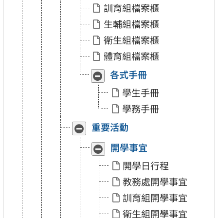
訓育組檔案櫃
「學
「學
務
務
生輔組檔案櫃
處
處
檔
檔
衛生組檔案櫃
案
案
櫃」
櫃」
體育組檔案櫃
各式手冊
收
展
合
開
學生手冊
「各
「各
式
式
學務手冊
手
手
冊」
冊」
重要活動
收
展
合
開
「重
「重
開學事宜
收
展
要
要
合
開
活
活
開學日行程
「開
「開
動」
動」
學
學
教務處開學事宜
事
事
宜」
宜」
訓育組開學事宜
衛生組開學事宜