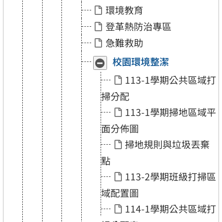
生
生
環境教育
組」
組」
登革熱防治專區
急難救助
校園環境整潔
收
展
合
開
113-1學期公共區域打
「校
「校
園
園
掃分配
環
環
境
境
113-1學期掃地區域平
整
整
潔」
潔」
面分佈圖
掃地規則與垃圾丟棄
點
113-2學期班級打掃區
域配置圖
114-1學期公共區域打