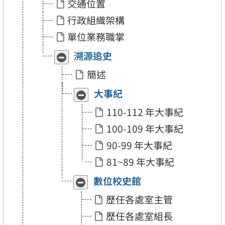
莊」
莊」
交通位置
行政組織架構
單位業務職掌
溯源追史
收
展
合
開
簡述
「溯
「溯
源
源
大事紀
收
展
追
追
合
開
史」
史」
110-112 年大事紀
「大
「大
事
事
100-109 年大事紀
紀」
紀」
90-99 年大事紀
81~89 年大事紀
數位校史館
收
展
合
開
歷任各處室主管
「數
「數
位
位
歷任各處室組長
校
校