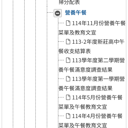
掃分配表
營養午餐
收
展
合
開
114年11月份營養午餐
「營
「營
養
養
菜單及教育文宣
午
午
餐」
餐」
113-2年度新莊高中午
餐收支結算表
113學年度第二學期營
養午餐滿意度調查結果
113學年度第一學期營
養午餐滿意度調查結果
114年5月份營養午餐
菜單及午餐教育文宣
114年4月份營養午餐
菜單及午餐教育文宣