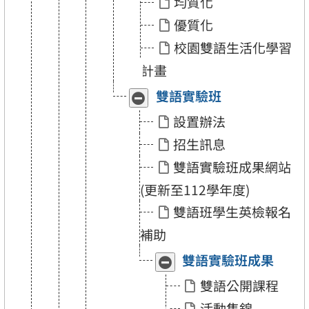
均質化
「各
「各
項
項
優質化
計
計
畫」
畫」
校園雙語生活化學習
計畫
雙語實驗班
收
展
合
開
設置辦法
「雙
「雙
語
語
招生訊息
實
實
驗
驗
雙語實驗班成果網站
班」
班」
(更新至112學年度)
雙語班學生英檢報名
補助
雙語實驗班成果
收
展
合
開
雙語公開課程
「雙
「雙
語
語
活動集錦