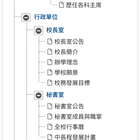
史
史
歷任各科主席
館」
館」
行政單位
收
展
合
開
「行
「行
校長室
收
展
政
政
合
開
單
單
校長室公告
「校
「校
位」
位」
長
長
校長簡介
室」
室」
辦學理念
學校願景
校務發展目標
秘書室
收
展
合
開
秘書室公告
「秘
「秘
書
書
秘書室成員與職掌
室」
室」
全校行事曆
中長程發展計畫