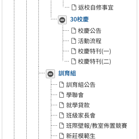
返校自修事宜
30校慶
收
展
合
開
校慶公告
「30
「30
校
校
活動流程
慶」
慶」
校慶特刊(一)
校慶特刊(二)
訓育組
收
展
合
開
訓育組公告
「訓
「訓
育
育
學聯會
組」
組」
就學貸款
班級家長會
班際壁報/教室佈置競賽
新莊模範生