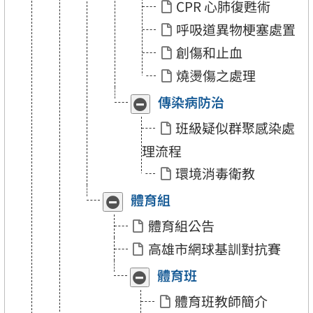
CPR 心肺復甦術
「急
「急
救
救
呼吸道異物梗塞處置
訓
訓
練」
練」
創傷和止血
燒燙傷之處理
傳染病防治
收
展
合
開
班級疑似群聚感染處
「傳
「傳
染
染
理流程
病
病
防
防
環境消毒衛教
治」
治」
體育組
收
展
合
開
體育組公告
「體
「體
育
育
高雄市網球基訓對抗賽
組」
組」
體育班
收
展
合
開
體育班教師簡介
「體
「體