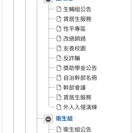
合
開
生輔組公告
「生
「生
輔
輔
賃居生服務
組」
組」
性平專區
改過銷過
友善校園
反詐騙
獎助學金公告
自治幹部名冊
幹部會議
賃居生服務
外人入侵演練
衛生組
收
展
合
開
衛生組公告
「衛
「衛