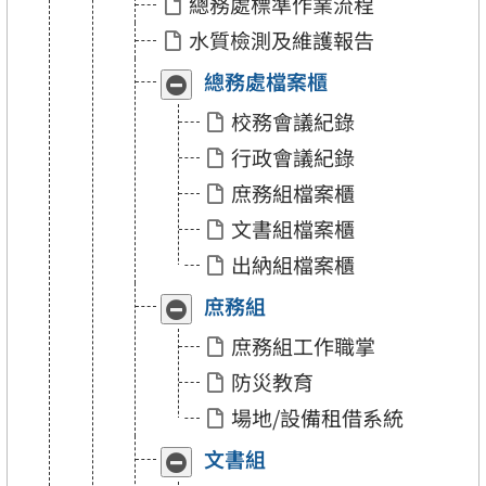
總務處標準作業流程
水質檢測及維護報告
總務處檔案櫃
收
展
合
開
校務會議紀錄
「總
「總
務
務
行政會議紀錄
處
處
檔
檔
庶務組檔案櫃
案
案
櫃」
櫃」
文書組檔案櫃
出納組檔案櫃
庶務組
收
展
合
開
庶務組工作職掌
「庶
「庶
務
務
防災教育
組」
組」
場地/設備租借系統
文書組
收
展
合
開