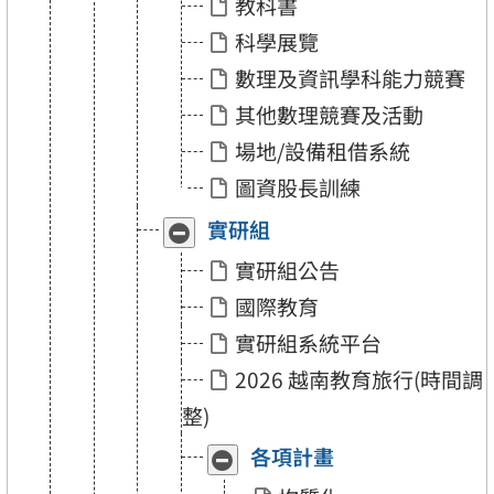
教科書
組」
組」
科學展覽
數理及資訊學科能力競賽
其他數理競賽及活動
場地/設備租借系統
圖資股長訓練
實研組
收
展
合
開
實研組公告
「實
「實
研
研
國際教育
組」
組」
實研組系統平台
2026 越南教育旅行(時間調
整)
各項計畫
收
展
合
開