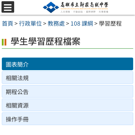
跳
選
至
單
首頁
>
行政單位
>
教務處
>
108 課綱
>
學習歷程
主
要
學生學習歷程檔案
內
容
圖表簡介
區
相關法規
期程公告
相關資源
操作手冊