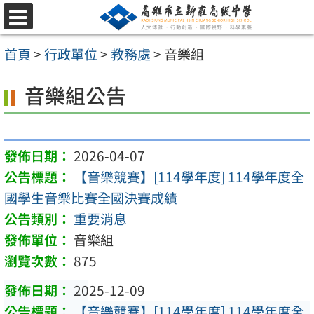
跳
選
至
單
首頁
>
行政單位
>
教務處
>
音樂組
主
要
音樂組公告
內
容
區
2026-04-07
【音樂競賽】[114學年度] 114學年度全
國學生音樂比賽全國決賽成績
重要消息
音樂組
875
2025-12-09
【音樂競賽】[114學年度] 114學年度全