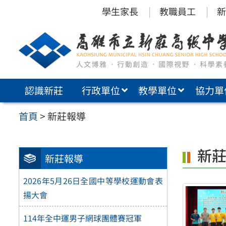
跳
學生家長
教職員工
新
至
主
要
內
認識新莊
行政單位
教學單位
協力單
容
區
首頁
>
新莊報導
新
新莊報導
2026年5月26日全國中等學校運動會表
揚大會
114年全中運男子網球團體賽冠軍