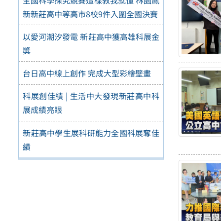
新新莊高中等高市8校9件入圍全國決賽
以愛河潮汐發電 新莊高中獲高雄科展金
獎
台日高中線上創作 完成大型彩繪壁畫
科展創佳績 | 生活中大發現新莊高中科
展成績亮眼
新莊高中學生展科研能力全國科展奪佳
績