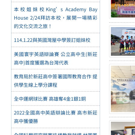
本校姐妹校King’s Academy Bay
House 2/24拜訪本校，展開一場精彩
的文化交流之旅！
114.1.22與英國灣屋中學簽訂姐妹校
美國寰宇英語辯論賽 公立高中生(新莊
高中)首度獲選為台灣代表
教育局於新莊高中簽署國際教育合作 提
供學生線上學分課程
全中運網球比賽 高雄奪4金1銀1銅
2022全國高中英語辯論比賽 高市新莊
高中獲優勝
全國科學探究競賽這樣教我就懂 林園鳳