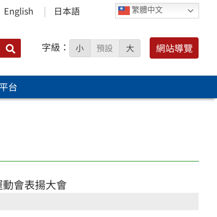
English
日本語
繁體中文
字級：
送出
網站導覽
小
預設
大
搜
尋：
平台
校運動會表揚大會