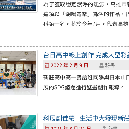
為了獲取穩定潔淨的能源，高雄市
這項以「潮鳴電摯」為名的作品，
科第一名，將於今年7月，代表高
台日高中線上創作 完成大型彩
2022 年 2 月 9 日
秘書
新莊高中高一雙語班同學與日本山
展的SDG議題進行壁畫創作報導。
科展創佳績 | 生活中大發現
2021 年 8 月 21 日
秘書