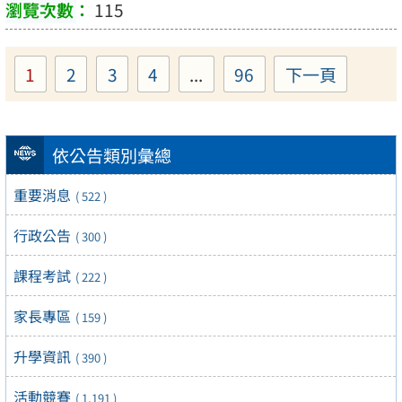
115
1
2
3
4
...
96
下一頁
Page
Page
Page
Page
Page
依公告類別彙總
重要消息
( 522 )
行政公告
( 300 )
課程考試
( 222 )
家長專區
( 159 )
升學資訊
( 390 )
活動競賽
( 1,191 )