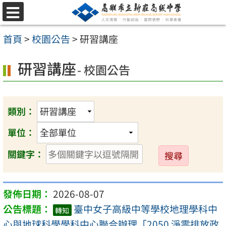
跳
選
至
單
首頁
>
校園公告
>
研習講座
主
要
研習講座
- 校園公告
內
容
區
類別：
單位：
送
關鍵字：
出
2026-08-07
臺中女子高級中等學校地理學科中
轉知
心與地球科學學科中心聯合辦理「2050 淨零排放政