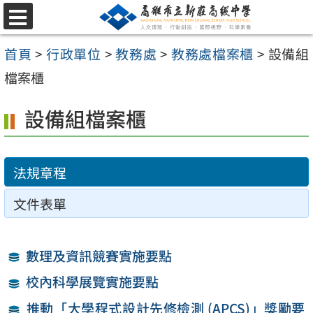
跳
選
至
單
首頁
>
行政單位
>
教務處
>
教務處檔案櫃
>
設備組
主
檔案櫃
要
內
設備組檔案櫃
容
區
法規章程
文件表單
數理及資訊競賽實施要點
校內科學展覽實施要點
推動「大學程式設計先修檢測 (APCS)」獎勵要