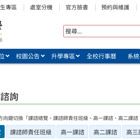
生專區
處室分機
官方臉書
預約與維護
位
校園公告
升學專區
全校行事曆
系統
程諮詢
方向鍵切換「課諮總覽、課諮師責任班級、高一課諮、高二課諮
覽
課諮師責任班級
高一課諮
高二課諮
高三