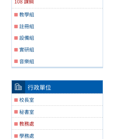
108 課綱
教學組
註冊組
設備組
實研組
音樂組
行政單位
校長室
秘書室
教務處
學務處