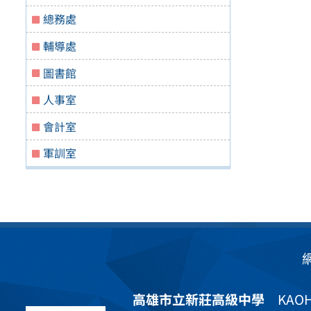
總務處
輔導處
圖書館
人事室
會計室
軍訓室
高雄市立新莊高級中學
KAOHS