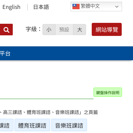
English
日本語
繁體中文
字級：
送出
網站導覽
小
預設
大
搜
尋：
平台
鍵盤操作說明
、高三課諮、體育班課諮、音樂班課諮」之頁籤
課諮
體育班課諮
音樂班課諮