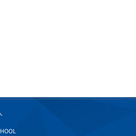
入
CHOOL