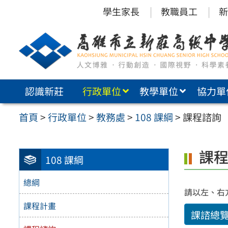
跳
學生家長
教職員工
新
至
主
要
內
認識新莊
行政單位
教學單位
協力單
容
區
首頁
>
行政單位
>
教務處
>
108 課綱
>
課程諮詢
課
108 課綱
總綱
請以左、右
課程計畫
課諮總