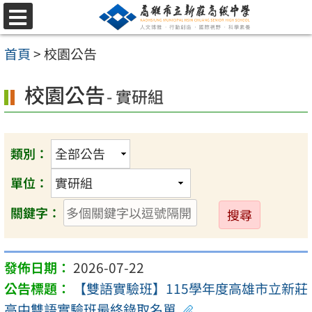
跳
選
至
單
首頁
>
校園公告
主
要
校園公告
- 實研組
內
容
區
類別：
單位：
送
關鍵字：
出
2026-07-22
【雙語實驗班】115學年度高雄市立新莊
高中雙語實驗班最終錄取名單