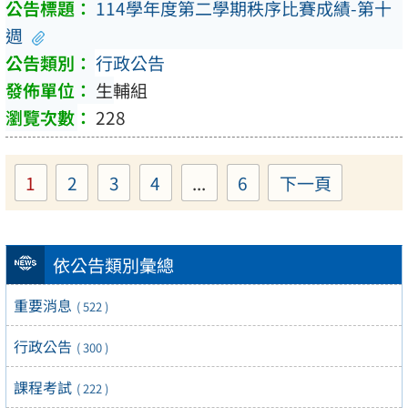
114學年度第二學期秩序比賽成績-第十
週
行政公告
生輔組
228
1
2
3
4
...
6
下一頁
Page
Page
Page
Page
Page
依公告類別彙總
重要消息
( 522 )
行政公告
( 300 )
課程考試
( 222 )