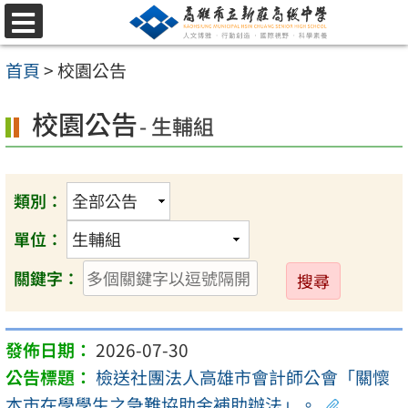
跳
選
至
單
首頁
>
校園公告
主
要
校園公告
- 生輔組
內
容
區
類別：
單位：
送
關鍵字：
出
2026-07-30
檢送社團法人高雄市會計師公會「關懷
本市在學學生之急難協助金補助辦法」。