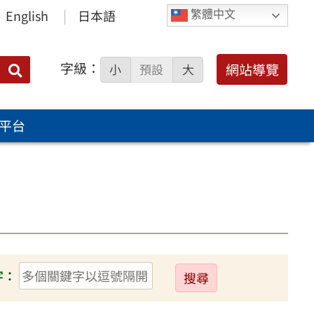
English
日本語
繁體中文
字級：
送出
網站導覽
小
預設
大
搜
尋：
平台
送
字：
出