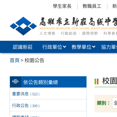
跳
學生家長
教職員工
新
至
主
要
內
認識新莊
行政單位
教學單位
協力單
容
區
首頁
>
校園公告
校
依公告類別彙總
重要消息
( 522 )
類別：
行政公告
( 300 )
課程考試