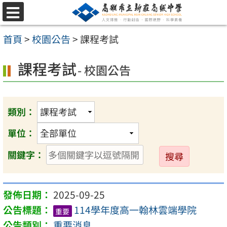
跳
選
至
單
首頁
>
校園公告
>
課程考試
主
要
課程考試
- 校園公告
內
容
區
類別：
單位：
送
關鍵字：
出
2025-09-25
114學年度高一翰林雲端學院
重要
重要消息