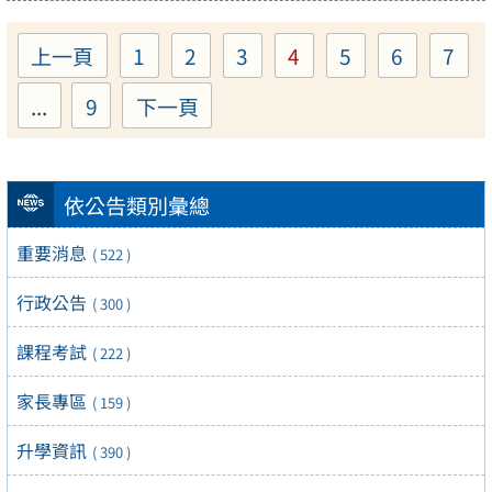
上一頁
1
2
3
4
5
6
7
Page
Page
Page
Page
Page
Page
Pa
...
9
下一頁
Page
依公告類別彙總
重要消息
( 522 )
行政公告
( 300 )
課程考試
( 222 )
家長專區
( 159 )
升學資訊
( 390 )