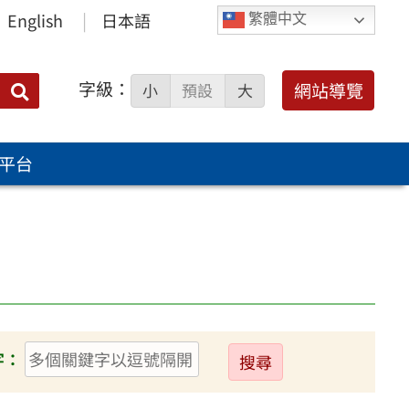
English
日本語
繁體中文
字級：
送出
網站導覽
小
預設
大
搜
尋：
平台
送
字：
出