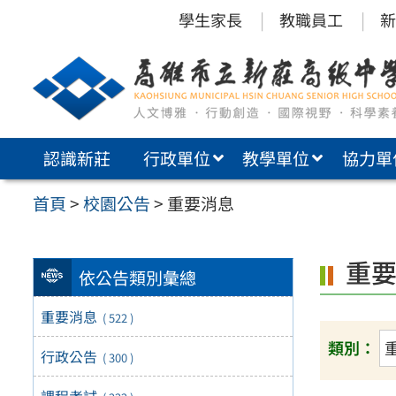
跳
學生家長
教職員工
新
至
主
要
內
認識新莊
行政單位
教學單位
協力單
容
區
首頁
>
校園公告
>
重要消息
重
依公告類別彙總
重要消息
( 522 )
類別：
行政公告
( 300 )
課程考試