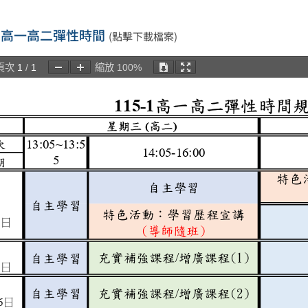
-1 高一高二彈性時間
(點擊下載檔案)
頁次
1
/
1
縮放
100%