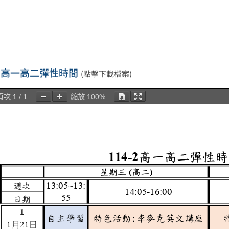
-2 高一高二彈性時間
(點擊下載檔案)
頁次
1
/
1
縮放
100%