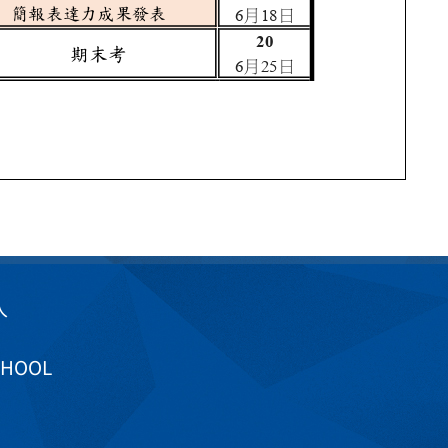
入
CHOOL