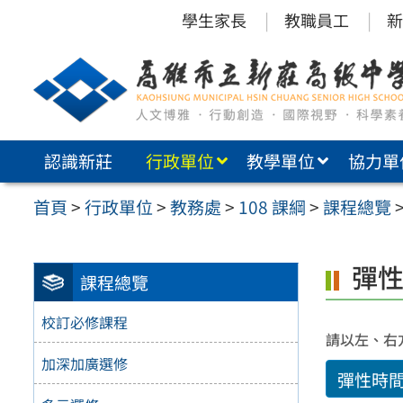
跳
學生家長
教職員工
新
至
主
要
內
認識新莊
行政單位
教學單位
協力單
容
區
首頁
>
行政單位
>
教務處
>
108 課綱
>
課程總覽
彈
課程總覽
校訂必修課程
請以左、右
加深加廣選修
彈性時