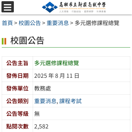
跳
選
至
單
首頁
>
校園公告
>
重要消息
>
多元選修課程總覽
主
要
校園公告
內
容
公告主旨
多元選修課程總覽
區
發佈日期
2025 年 8 月 11 日
發佈單位
教務處
公告類別
重要消息
,
課程考試
公告等級
無
點閱次數
2,582