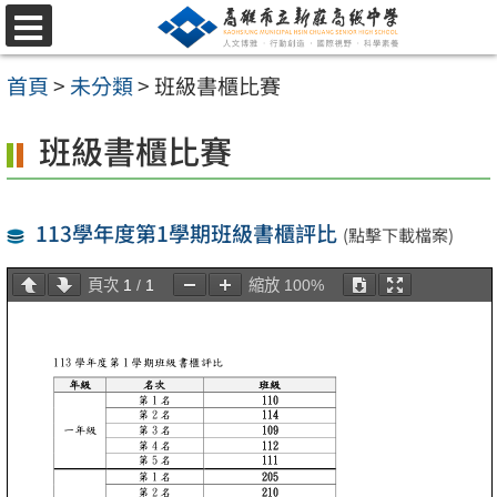
跳
選
至
單
首頁
>
未分類
>
班級書櫃比賽
主
要
班級書櫃比賽
內
容
113學年度第1學期班級書櫃評比
(點擊下載檔案)
區
頁次
1
/
1
縮放
100%