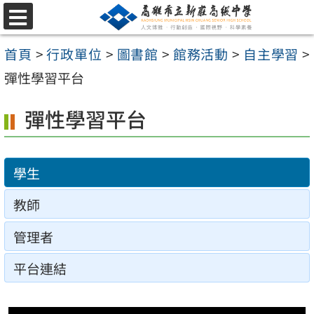
跳
選
至
單
首頁
>
行政單位
>
圖書館
>
館務活動
>
自主學習
>
主
彈性學習平台
要
內
彈性學習平台
容
區
學生
教師
管理者
平台連結