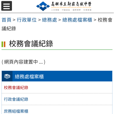
跳
選
至
單
首頁
>
行政單位
>
總務處
>
總務處檔案櫃
>
校務會
主
議紀錄
要
內
校務會議紀錄
容
區
( 網頁內容建置中 ... )
總務處檔案櫃
校務會議紀錄
行政會議紀錄
庶務組檔案櫃