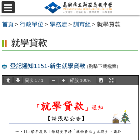
跳
選
至
單
首頁
>
行政單位
>
學務處
>
訓育組
>
就學貸款
主
要
就學貸款
內
容
登記通知1151-新生就學貸款
(點擊下載檔案)
區
頁次
1
/
1
縮放
100%