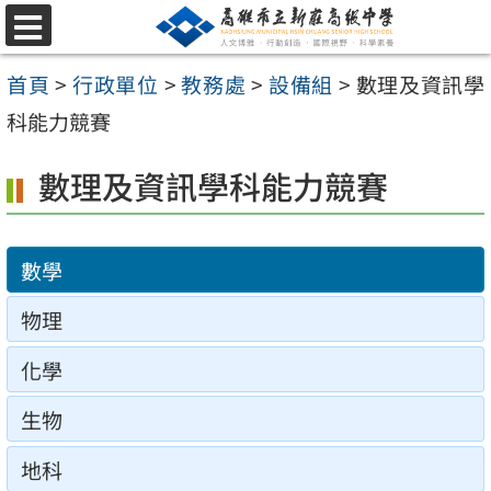
跳
選
至
單
首頁
>
行政單位
>
教務處
>
設備組
>
數理及資訊學
主
科能力競賽
要
內
數理及資訊學科能力競賽
容
區
數學
物理
化學
生物
地科