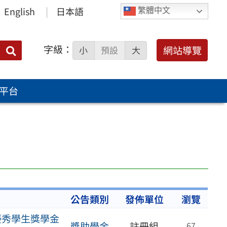
English
日本語
繁體中文
字級：
送出
網站導覽
小
預設
大
搜
尋：
平台
公告類別
發佈單位
瀏覽
優秀學生獎學金
獎助學金
註冊組
67