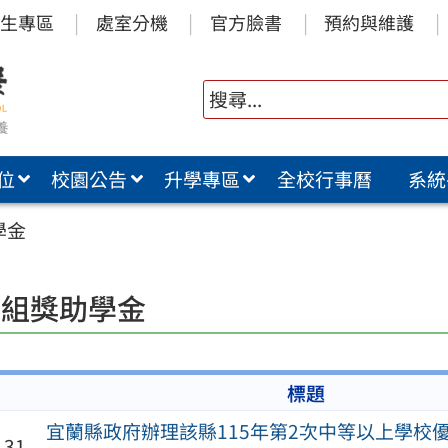
生專區
處室分機
官方臉書
預約與維護
位
校園公告
升學專區
全校行事曆
系統
學金
冊組獎助學金
標題
宜蘭縣政府辦理該縣115年第2次中等以上學校
-31