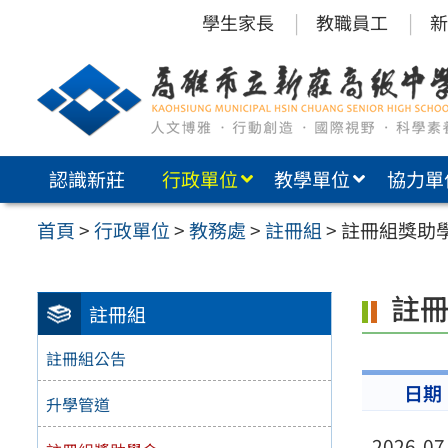
跳
學生家長
教職員工
新
至
主
要
內
認識新莊
行政單位
教學單位
協力單
容
區
首頁
>
行政單位
>
教務處
>
註冊組
>
註冊組獎助
註
註冊組
註冊組公告
日期
升學管道
2026-07