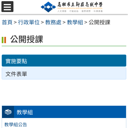
跳
選
至
單
首頁
>
行政單位
>
教務處
>
教學組
>
公開授課
主
要
公開授課
內
容
實施要點
區
文件表單
教學組
教學組公告