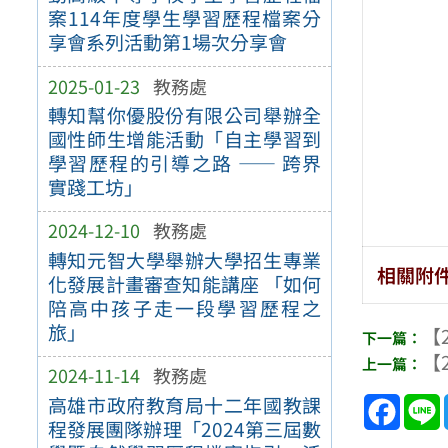
案114年度學生學習歷程檔案分
享會系列活動第1場次分享會
2025-01-23
教務處
轉知幫你優股份有限公司舉辦全
國性師生增能活動「自主學習到
學習歷程的引導之路 —— 跨界
實踐工坊」
2024-12-10
教務處
轉知元智大學舉辦大學招生專業
相關附
化發展計畫審查知能講座 「如何
陪高中孩子走一段學習歷程之
旅」
【2
【2
2024-11-14
教務處
Face
高雄市政府教育局十二年國教課
程發展團隊辦理「2024第三屆數