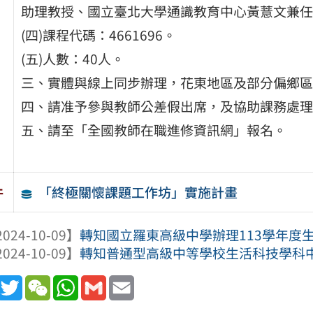
助理教授、國立臺北大學通識教育中心黃薏文兼任
(四)課程代碼：4661696。
(五)人數：40人。
三、實體與線上同步辦理，花東地區及部分偏鄉區
四、請准予參與教師公差假出席，及協助課務處理
五、請至「全國教師在職進修資訊網」報名。
「終極關懷課題工作坊」實施計畫
件
024-10-09】
轉知國立羅東高級中學辦理113學年度生
024-10-09】
轉知普通型高級中等學校生活科技學科中心
book
Line
Twitter
WeChat
WhatsApp
Gmail
Email