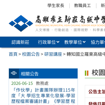
跳
學生家長
教職員工
新
至
主
要
內
認識新莊
行政單位
教學單位
協力單
容
區
首頁
>
校園公告
>
研習講座
>
轉知國立羅東高級
校
相關公告
2026-06-15
教務處
「作伙學」計畫團隊辦理115年
公告主
度「大 學招生專業化發展-學習
歷程檔案審議計畫」《學習歷 程
發佈日