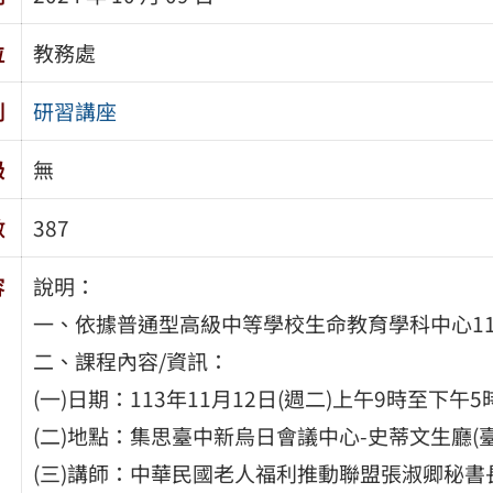
位
教務處
別
研習講座
級
無
數
387
容
說明：
一、依據普通型高級中等學校生命教育學科中心1
二、課程內容/資訊：
(一)日期：113年11月12日(週二)上午9時至下午5
(二)地點：集思臺中新烏日會議中心-史蒂文生廳(
(三)講師：中華民國老人福利推動聯盟張淑卿秘