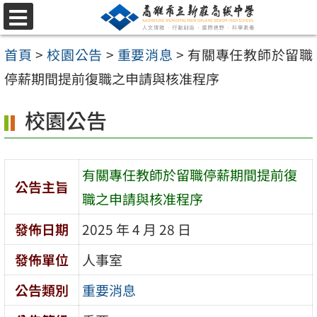
跳
選
至
單
首頁
>
校園公告
>
重要消息
>
有關專任教師於留職
主
停薪期間提前復職之申請與核准程序
要
內
校園公告
容
區
有關專任教師於留職停薪期間提前復
公告主旨
職之申請與核准程序
發佈日期
2025 年 4 月 28 日
發佈單位
人事室
公告類別
重要消息