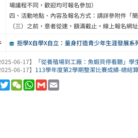
場議程不同，歡迎均可報名參加）
四、活動地點、內容及報名方式：請詳參附件「簡章
（三）之前，意者從速，額滿截止。線上報名網址
拒學X自學X自立：量身打造青少年生涯發展系
件
025-06-17】
「從養殖場到工廠：魚蝦貝停看聽」學
025-06-17】
113學年度第2學期整潔比賽成績-總結
book
Line
Twitter
WeChat
WhatsApp
Gmail
Email