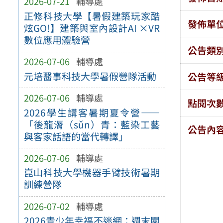
2026-07-21
輔導處
正修科技大學【暑假建築玩家酷
發佈單
炫GO!】建築與室內設計AI ×VR
數位應用體驗營
公告類
2026-07-06
輔導處
元培醫事科技大學暑假營隊活動
公告等
2026-07-06
輔導處
點閱次
2026學生講客暑期夏令營——
「後龍漘（sǔn）青：藍染工藝
公告內
與客家話語的當代轉譯」
2026-07-06
輔導處
崑山科技大學機器手臂技術暑期
訓練營隊
2026-07-02
輔導處
2026青少年幸福不迷網：週末關