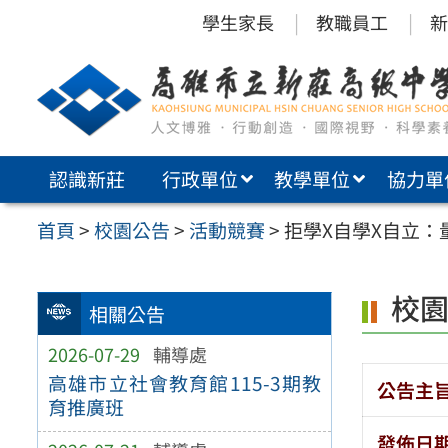
跳
學生家長
教職員工
新
至
主
要
內
認識新莊
行政單位
教學單位
協力單
容
區
首頁
>
校園公告
>
活動競賽
>
拒學X自學X自立
校
相關公告
2026-07-29
輔導處
高雄市立社會教育館115-3期教
公告主
育推廣班
發佈日