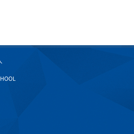
入
CHOOL