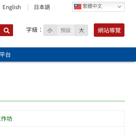
English
日本語
繁體中文
字級：
送出
網站導覽
小
預設
大
搜
尋：
平台
工作坊