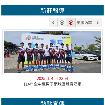
新莊報導
上
暫
播
下
更多內容
一
停
放
一
張
張
2025 年 4 月 23 日
114年全中運男子網球團體賽冠軍
熱點宣傳