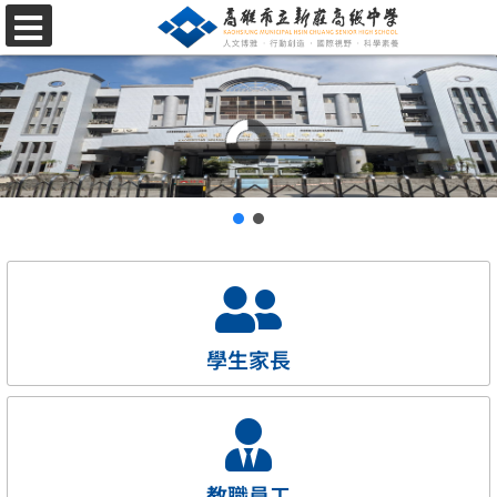
跳
選
至
單
主
要
內
容
區
學生家長
教職員工