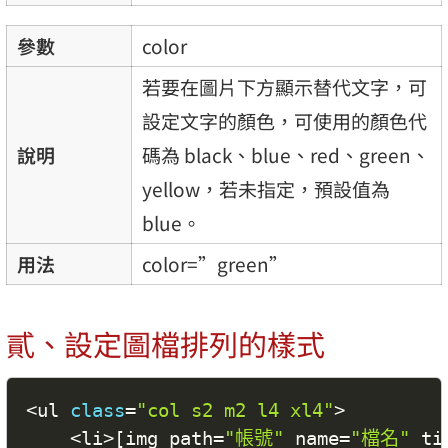
參數
color
若要在圖片下方顯示替代文字，可
設定文字的顏色，可使用的顏色代
說明
碼為 black、blue、red、green、
yellow，若未指定，預設值為
blue。
用法
color=”green”
貳、設定圖檔排列的樣式
<
ul 
class
=
"col s2 m2 l4 xl4"
>
<
li
>
[
img path
=
"帳號"
 name
=
"檔名"
 ti