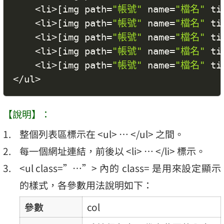
<
li
>
[
img path
=
"帳號"
 name
=
"檔名"
 ti
<
li
>
[
img path
=
"帳號"
 name
=
"檔名"
 ti
<
li
>
[
img path
=
"帳號"
 name
=
"檔名"
 ti
<
li
>
[
img path
=
"帳號"
 name
=
"檔名"
 ti
<
li
>
[
img path
=
"帳號"
 name
=
"檔名"
 ti
<
/
ul
>
【說明】：
整個列表區標示在 <ul> … </ul> 之間。
每一個網址連結，前後以 <li> … </li> 標示。
<ul class=”…”> 內的 class= 是用來設定顯示
的樣式，各參數用法說明如下：
參數
col