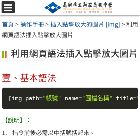
跳
選
至
單
首頁
>
操作手冊
>
插入點擊放大的圖片 [img]
>
利用
主
網頁語法插入點擊放大圖片
要
內
利用網頁語法插入點擊放大圖片
容
區
壹、基本語法
[
img path
=
"帳號"
 name
=
"圖檔名稱"
 title
=
【說明】：
指令前後必需以中括號括起來。