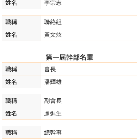
姓名
李宗志
職稱
聯絡組
姓名
黃文炫
第一屆幹部名單
職稱
會長
姓名
潘輝雄
職稱
副會長
姓名
盧進生
職稱
總幹事