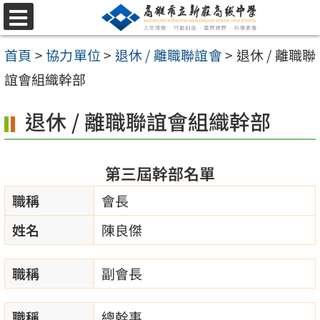
跳
選
至
單
首頁
>
協力單位
>
退休 / 離職聯誼會
>
退休 / 離職聯
主
誼會組織幹部
要
內
退休 / 離職聯誼會組織幹部
容
區
第三屆幹部名單
職稱
會長
姓名
陳良傑
職稱
副會長
職稱
總幹事