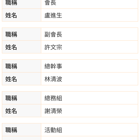
職稱
會長
姓名
盧進生
職稱
副會長
姓名
許文宗
職稱
總幹事
姓名
林清波
職稱
總務組
姓名
謝清榮
職稱
活動組