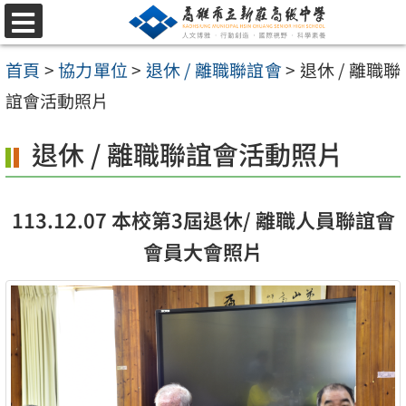
跳
選
至
單
首頁
>
協力單位
>
退休 / 離職聯誼會
>
退休 / 離職聯
主
誼會活動照片
要
內
退休 / 離職聯誼會活動照片
容
區
113.12.07 本校第3屆退休/ 離職人員聯誼會
會員大會照片