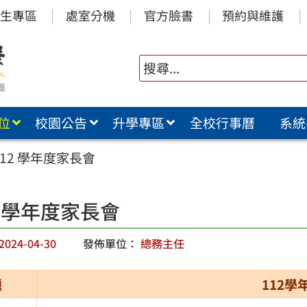
生專區
處室分機
官方臉書
預約與維護
位
校園公告
升學專區
全校行事曆
系統
112 學年度家長會
2 學年度家長會
2024-04-30
發佈單位：
總務主任
題
112學