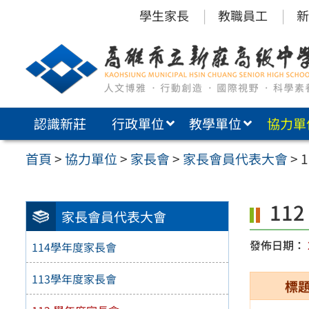
跳
學生家長
教職員工
新
至
主
要
內
認識新莊
行政單位
教學單位
協力單
容
區
首頁
>
協力單位
>
家長會
>
家長會員代表大會
>
11
家長會員代表大會
發佈日期：
114學年度家長會
113學年度家長會
標