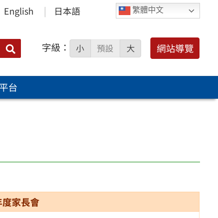
English
日本語
繁體中文
字級：
送出
網站導覽
小
預設
大
搜
尋：
平台
年度家長會