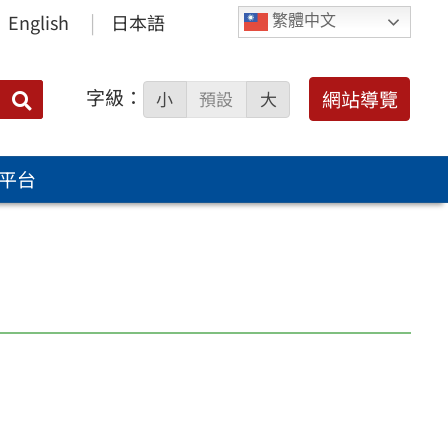
English
日本語
繁體中文
字級：
送出
網站導覽
小
預設
大
搜
尋：
平台