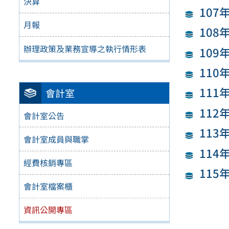
決算
107
月報
108
辦理政策及業務宣導之執行情形表
109
110
111
會計室
112
會計室公告
113
會計室成員與職掌
114
經費核銷專區
115
會計室檔案櫃
資訊公開專區