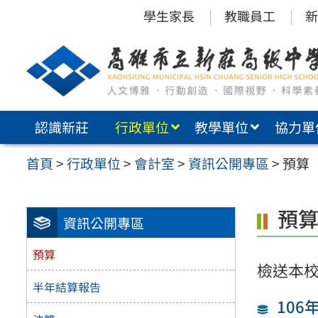
跳
學生家長
教職員工
新
至
主
要
內
認識新莊
行政單位
教學單位
協力單
容
區
首頁
>
行政單位
>
會計室
>
資訊公開專區
>
預算
預
資訊公開專區
預算
檢送本
半年結算報告
106