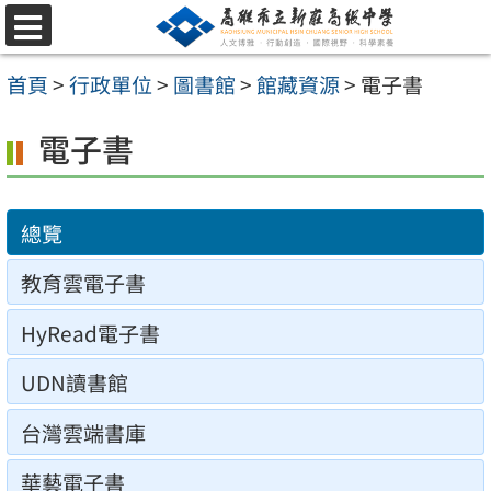
跳
選
至
單
首頁
>
行政單位
>
圖書館
>
館藏資源
>
電子書
主
要
電子書
內
容
總覽
區
教育雲電子書
HyRead電子書
UDN讀書館
台灣雲端書庫
華藝電子書