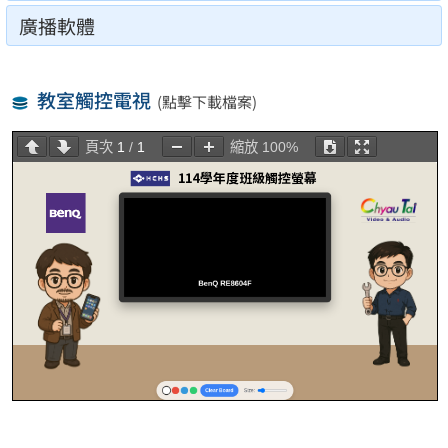
廣播軟體
教室觸控電視
(點擊下載檔案)
頁次
1
/
1
縮放
100%