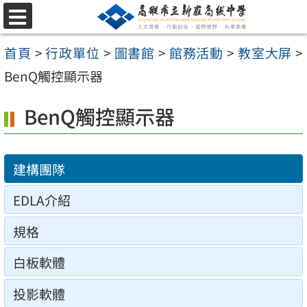
跳
選
至
單
首頁
>
行政單位
>
圖書館
>
館務活動
>
教室大屏
>
主
BenQ觸控顯示器
要
內
BenQ觸控顯示器
容
區
建構團隊
EDLA介紹
規格
白板軟體
投影軟體