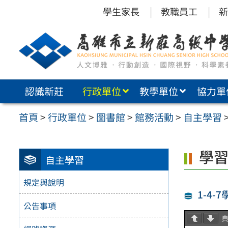
跳
學生家長
教職員工
新
至
主
要
內
認識新莊
行政單位
教學單位
協力單
容
區
首頁
>
行政單位
>
圖書館
>
館務活動
>
自主學習
學
自主學習
規定與說明
1-4-
公告事項