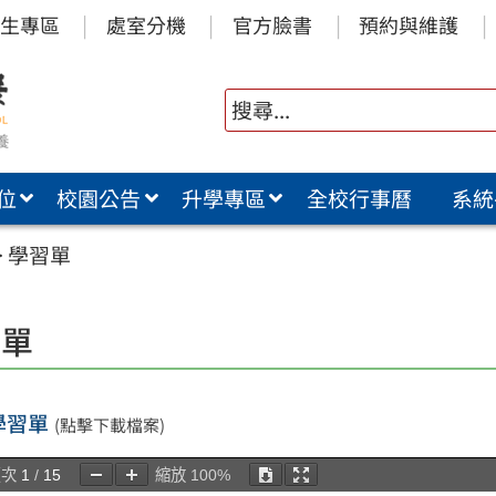
生專區
處室分機
官方臉書
預約與維護
位
校園公告
升學專區
全校行事曆
系統
>
學習單
習單
7學習單
(點擊下載檔案)
頁次
1
/
15
縮放
100%