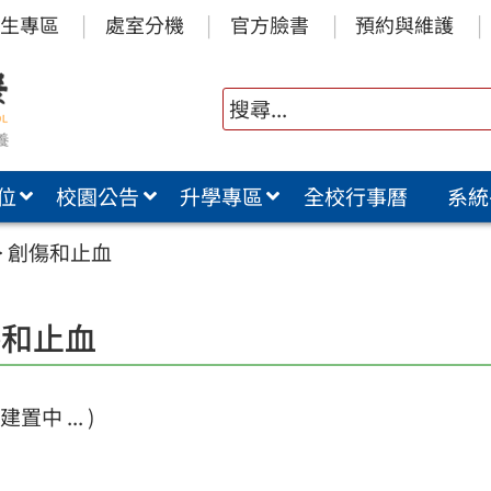
生專區
處室分機
官方臉書
預約與維護
位
校園公告
升學專區
全校行事曆
系統
>
創傷和止血
傷和止血
置中 ... )