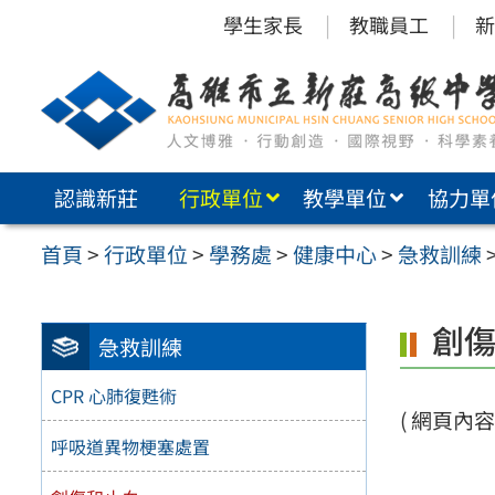
跳
學生家長
教職員工
新
至
主
要
內
認識新莊
行政單位
教學單位
協力單
容
區
首頁
>
行政單位
>
學務處
>
健康中心
>
急救訓練
創
急救訓練
CPR 心肺復甦術
( 網頁內容建
呼吸道異物梗塞處置