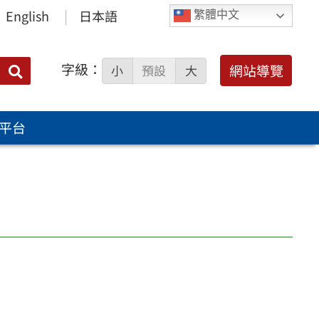
English
日本語
繁體中文
字級：
送出
網站導覽
小
預設
大
搜
尋：
平台