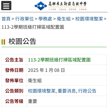
跳
選
至
單
首頁
>
行政單位
>
學務處
>
衛生組
>
校園環境整潔
>
主
113-2學期班級打掃區域配置圖
要
內
校園公告
容
區
公告主旨
113-2學期班級打掃區域配置圖
發佈日期
2025 年 1 月 08 日
發佈單位
衛生組
公告類別
校園環境整潔
,
重要消息
,
行政公告
公告等級
重要