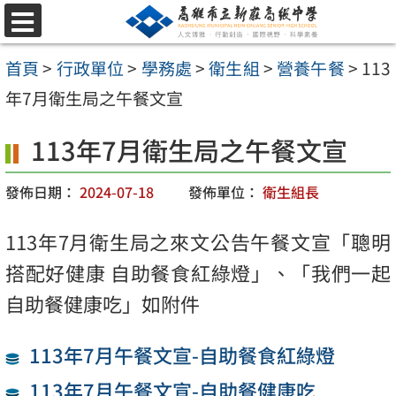
跳
選
至
單
首頁
>
行政單位
>
學務處
>
衛生組
>
營養午餐
>
113
主
年7月衛生局之午餐文宣
要
內
113年7月衛生局之午餐文宣
容
發佈日期：
2024-07-18
發佈單位：
衛生組長
區
113年7月衛生局之來文公告午餐文宣「聰明
搭配好健康 自助餐食紅綠燈」、「我們一起
自助餐健康吃」如附件
113年7月午餐文宣-自助餐食紅綠燈
113年7月午餐文宣-自助餐健康吃