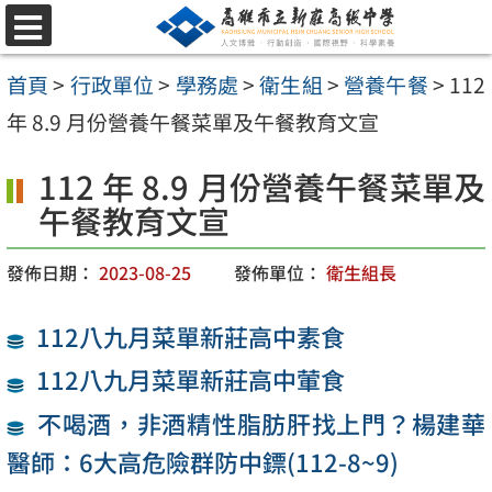
跳
選
至
單
首頁
>
行政單位
>
學務處
>
衛生組
>
營養午餐
>
112
主
年 8.9 月份營養午餐菜單及午餐教育文宣
要
內
112 年 8.9 月份營養午餐菜單及
容
午餐教育文宣
區
發佈日期：
2023-08-25
發佈單位：
衛生組長
112八九月菜單新莊高中素食
112八九月菜單新莊高中葷食
不喝酒，非酒精性脂肪肝找上門？楊建華
醫師：6大高危險群防中鏢(112-8~9)