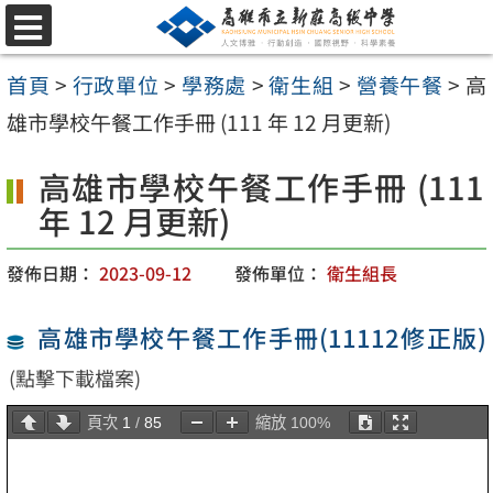
跳
選
至
單
首頁
>
行政單位
>
學務處
>
衛生組
>
營養午餐
>
高
主
雄市學校午餐工作手冊 (111 年 12 月更新)
要
內
高雄市學校午餐工作手冊 (111
容
年 12 月更新)
區
發佈日期：
2023-09-12
發佈單位：
衛生組長
高雄市學校午餐工作手冊(11112修正版)
(點擊下載檔案)
頁次
1
/
85
縮放
100%