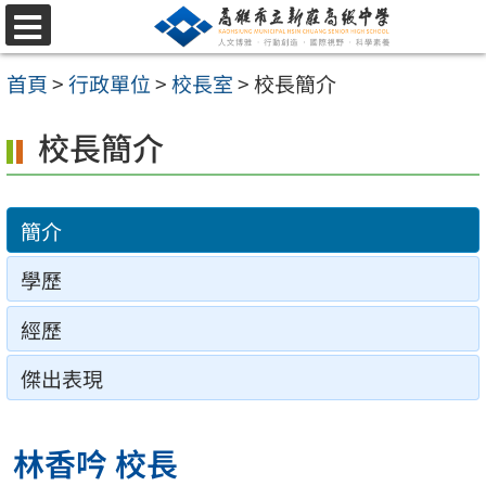
跳
選
至
單
首頁
>
行政單位
>
校長室
>
校長簡介
主
要
校長簡介
內
容
簡介
區
學歷
經歷
傑出表現
林香吟 校長