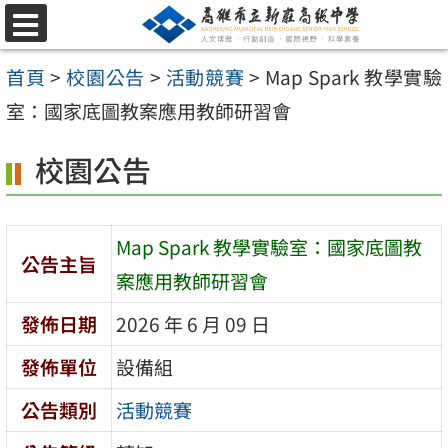
跳
選
至
單
首頁
>
校園公告
>
活動競賽
>
Map Spark 教學實驗
主
室：國家底圖教案應用教師研習會
要
內
校園公告
容
區
Map Spark 教學實驗室：國家底圖教
公告主旨
案應用教師研習會
發佈日期
2026 年 6 月 09 日
發佈單位
設備組
公告類別
活動競賽