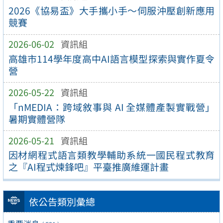
2026《協易盃》大手攜小手～伺服沖壓創新應用
競賽
2026-06-02
資訊組
高雄市114學年度高中AI語言模型探索與實作夏令
營
2026-05-22
資訊組
「nMEDIA：跨域敘事與 AI 全媒體產製實戰營」
暑期實體營隊
2026-05-21
資訊組
因材網程式語言類教學輔助系統一國民程式教育
之『AI程式煉鋒吧』平臺推廣維運計畫
依公告類別彙總