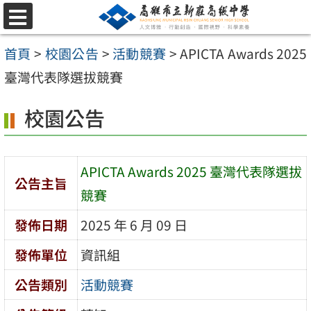
跳
選
至
單
首頁
>
校園公告
>
活動競賽
>
APICTA Awards 2025
主
臺灣代表隊選拔競賽
要
內
校園公告
容
區
APICTA Awards 2025 臺灣代表隊選拔
公告主旨
競賽
發佈日期
2025 年 6 月 09 日
發佈單位
資訊組
公告類別
活動競賽