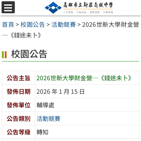
跳
選
至
單
首頁
>
校園公告
>
活動競賽
>
2026世新大學財金營
主
─《錢途未卜》
要
內
校園公告
容
區
公告主旨
2026世新大學財金營─《錢途未卜》
發佈日期
2026 年 1 月 15 日
發佈單位
輔導處
公告類別
活動競賽
公告等級
轉知