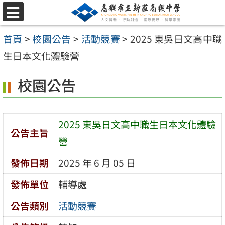
跳
選
至
單
首頁
>
校園公告
>
活動競賽
>
2025 東吳日文高中職
主
生日本文化體驗營
要
內
校園公告
容
區
2025 東吳日文高中職生日本文化體驗
公告主旨
營
發佈日期
2025 年 6 月 05 日
發佈單位
輔導處
公告類別
活動競賽