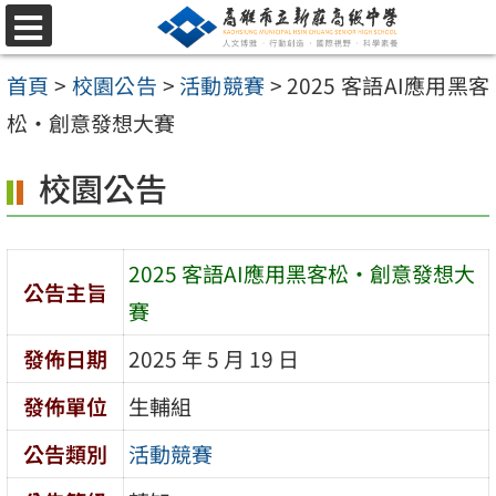
跳
選
至
單
首頁
>
校園公告
>
活動競賽
>
2025 客語AI應用黑客
主
松·創意發想大賽
要
內
校園公告
容
區
2025 客語AI應用黑客松·創意發想大
公告主旨
賽
發佈日期
2025 年 5 月 19 日
發佈單位
生輔組
公告類別
活動競賽