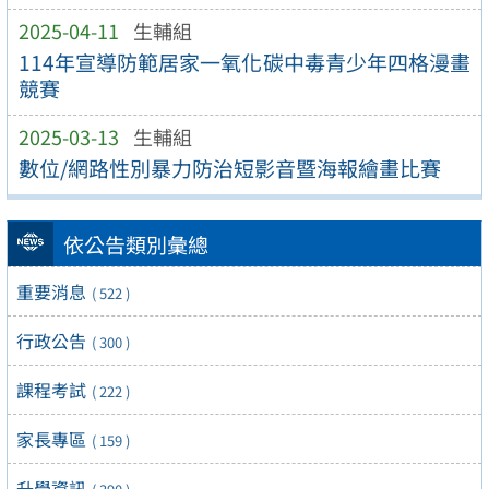
2025-04-11
生輔組
114年宣導防範居家一氧化碳中毒青少年四格漫畫
競賽
2025-03-13
生輔組
數位/網路性別暴力防治短影音暨海報繪畫比賽
依公告類別彙總
重要消息
( 522 )
行政公告
( 300 )
課程考試
( 222 )
家長專區
( 159 )
升學資訊