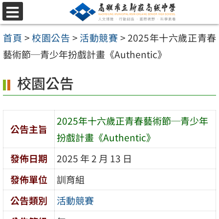
跳
選
至
單
首頁
>
校園公告
>
活動競賽
>
2025年十六歲正青春
主
藝術節─青少年扮戲計畫《Authentic》
要
內
校園公告
容
區
2025年十六歲正青春藝術節─青少年
公告主旨
扮戲計畫《Authentic》
發佈日期
2025 年 2 月 13 日
發佈單位
訓育組
公告類別
活動競賽