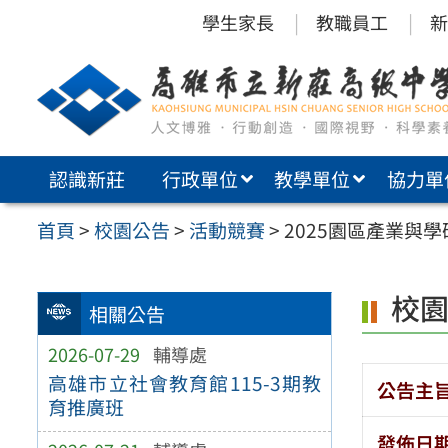
跳
學生家長
教職員工
新
至
主
要
內
認識新莊
行政單位
教學單位
協力單
容
區
首頁
>
校園公告
>
活動競賽
>
2025園區產業與
校
相關公告
2026-07-29
輔導處
高雄市立社會教育館115-3期教
公告主
育推廣班
發佈日