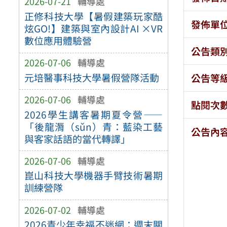
2026-07-21
輔導處
正修科技大學【暑假建築玩家酷
發佈單
炫GO!】建築與室內設計AI ×VR
數位應用體驗營
公告類
2026-07-06
輔導處
元培醫事科技大學暑假營隊活動
公告等
2026-07-06
輔導處
點閱次
2026學生講客暑期夏令營——
「後龍漘（sǔn）青：藍染工藝
公告內
與客家話語的當代轉譯」
2026-07-06
輔導處
崑山科技大學機器手臂技術暑期
訓練營隊
2026-07-02
輔導處
2026青少年幸福不迷網：週末關