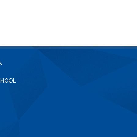
入
CHOOL