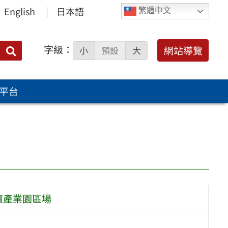
English
日本語
繁體中文
字級：
送出
網站導覽
小
預設
大
搜
尋：
平台
濱產業園區場