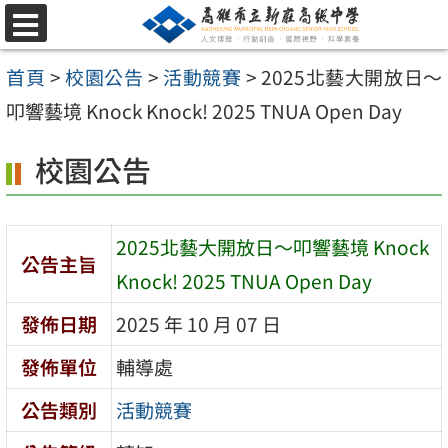
跳
選
至
單
首頁
>
校園公告
>
活動競賽
>
2025北藝大開放日～
主
叩響藝境 Knock Knock! 2025 TNUA Open Day
要
內
校園公告
容
區
2025北藝大開放日～叩響藝境 Knock
公告主旨
Knock! 2025 TNUA Open Day
發佈日期
2025 年 10 月 07 日
發佈單位
輔導處
公告類別
活動競賽