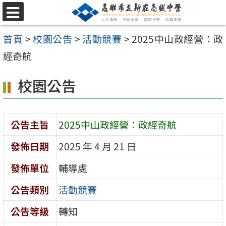
跳
選
至
單
首頁
>
校園公告
>
活動競賽
>
2025中山政經營：政
主
經奇航
要
內
校園公告
容
區
公告主旨
2025中山政經營：政經奇航
發佈日期
2025 年 4 月 21 日
發佈單位
輔導處
公告類別
活動競賽
公告等級
轉知