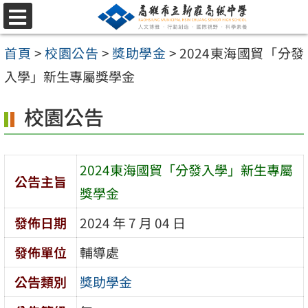
跳
選
至
單
首頁
>
校園公告
>
獎助學金
>
2024東海國貿「分發
主
入學」新生專屬獎學金
要
內
校園公告
容
區
2024東海國貿「分發入學」新生專屬
公告主旨
獎學金
發佈日期
2024 年 7 月 04 日
發佈單位
輔導處
公告類別
獎助學金