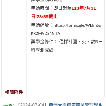
申請時間：即日起至
113
年
7
月
31
日
23:59
截止
申請網址：
https://forms.gle/WEfmSq
KR2MVDSMnTA
獎學金條件： 僅採計國、英、數
B
三
科學測成績
相關附件
【2024-07-04】
亞洲大學健康產業管理學系