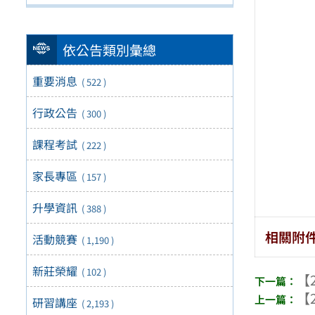
依公告類別彙總
重要消息
( 522 )
行政公告
( 300 )
課程考試
( 222 )
家長專區
( 157 )
升學資訊
( 388 )
相關附
活動競賽
( 1,190 )
新莊榮耀
( 102 )
【2
【2
研習講座
( 2,193 )