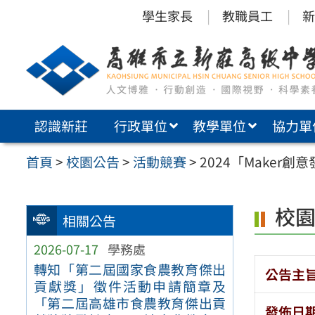
跳
學生家長
教職員工
新
至
主
要
內
認識新莊
行政單位
教學單位
協力單
容
區
首頁
>
校園公告
>
活動競賽
>
2024「Maker創
校
相關公告
2026-07-17
學務處
轉知「第二屆國家食農教育傑出
公告主
貢獻獎」徵件活動申請簡章及
「第二屆高雄市食農教育傑出貢
發佈日