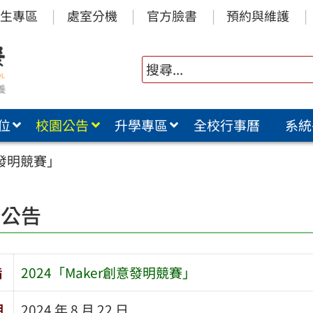
生專區
處室分機
官方臉書
預約與維護
位
校園公告
升學專區
全校行事曆
系統
意發明競賽」
園公告
旨
2024「Maker創意發明競賽」
期
2024 年 8 月 22 日