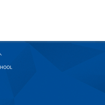
入
CHOOL