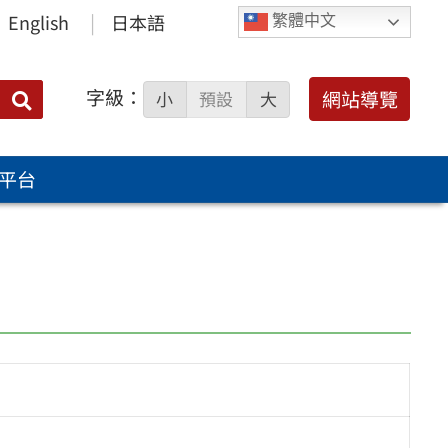
English
日本語
繁體中文
字級：
送出
網站導覽
小
預設
大
搜
尋：
平台